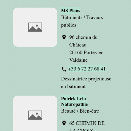
MS Plans
Bâtiments / Travaux
publics
96 chemin du
location_on
Château
26160 Portes-en-
Valdaine
+33 6 72 27 68 41
phone
Dessinatrice projetteuse
en bâtiment
Patrick Lelu
Naturopathie
Beauté / Bien-être
65 CHEMIN DE
location_on
LA CROIX