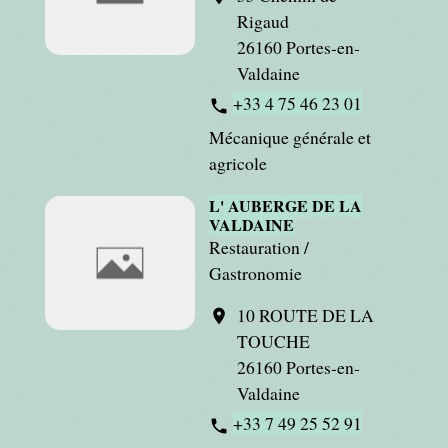
Rigaud
26160 Portes-en-
Valdaine
+33 4 75 46 23 01
phone
Mécanique générale et
agricole
L' AUBERGE DE LA
VALDAINE
Restauration /
Gastronomie
10 ROUTE DE LA
location_on
TOUCHE
26160 Portes-en-
Valdaine
+33 7 49 25 52 91
phone