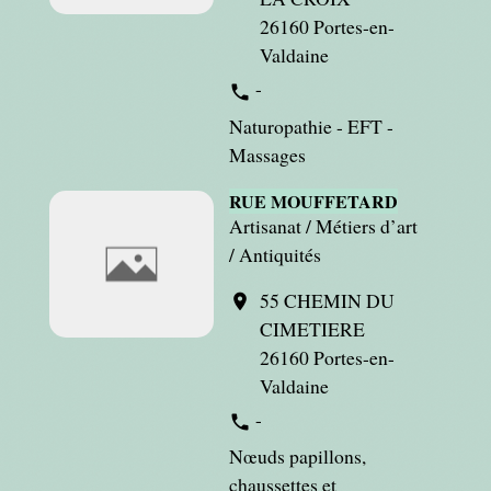
26160 Portes-en-
Valdaine
-
phone
Naturopathie - EFT -
Massages
RUE MOUFFETARD
Artisanat / Métiers d’art
/ Antiquités
55 CHEMIN DU
location_on
CIMETIERE
26160 Portes-en-
Valdaine
-
phone
Nœuds papillons,
chaussettes et