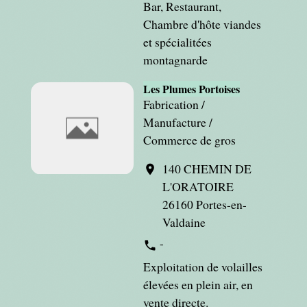
Bar, Restaurant,
Chambre d'hôte viandes
et spécialitées
montagnarde
Les Plumes Portoises
Fabrication /
Manufacture /
Commerce de gros
140 CHEMIN DE
location_on
L'ORATOIRE
26160 Portes-en-
Valdaine
-
phone
Exploitation de volailles
élevées en plein air, en
vente directe.