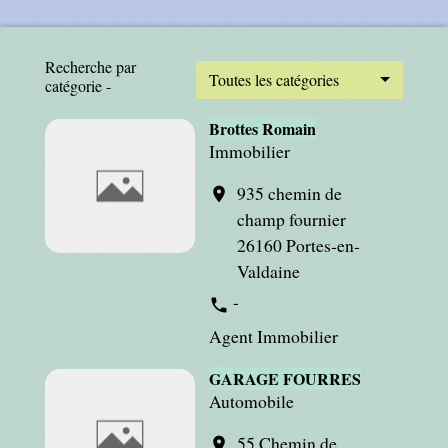
Recherche par
Toutes les catégories
catégorie -
Brottes Romain
Immobilier
935 chemin de
location_on
champ fournier
26160 Portes-en-
Valdaine
-
phone
Agent Immobilier
GARAGE FOURRES
Automobile
55 Chemin de
location_on