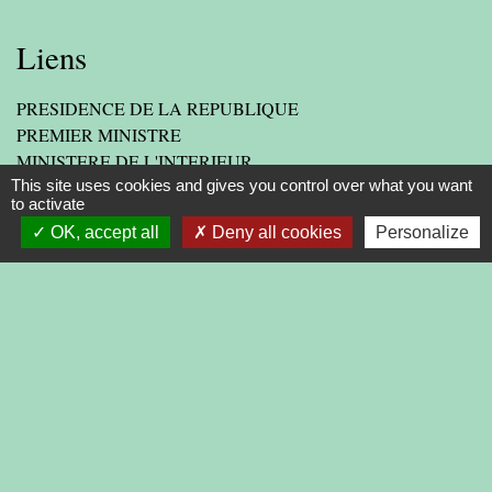
Liens
PRESIDENCE DE LA REPUBLIQUE
PREMIER MINISTRE
MINISTERE DE L'INTERIEUR
This site uses cookies and gives you control over what you want
ASSEMBLEE NATIONALE
to activate
CONSEIL D'ETAT
OK, accept all
Deny all cookies
Personalize
LIENS INSTITUTIONNELS
AGGLOMERATION
DEPARTEMENT DE LA DROME
PREFECTURE DE LA DROME
REGION