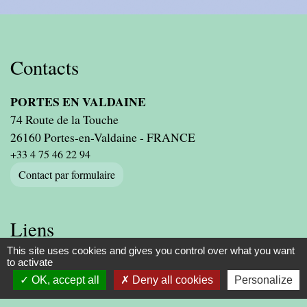
Contacts
PORTES EN VALDAINE
74 Route de la Touche
26160 Portes-en-Valdaine - FRANCE
+33 4 75 46 22 94
Contact par formulaire
Liens
This site uses cookies and gives you control over what you want
PRESIDENCE DE LA REPUBLIQUE
to activate
PREMIER MINISTRE
OK, accept all
Deny all cookies
Personalize
MINISTERE DE L'INTERIEUR