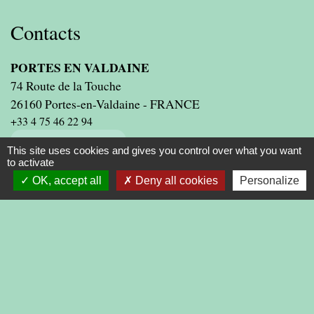
Contacts
PORTES EN VALDAINE
74 Route de la Touche
26160 Portes-en-Valdaine - FRANCE
+33 4 75 46 22 94
Contact par formulaire
This site uses cookies and gives you control over what you want
to activate
OK, accept all
Deny all cookies
Personalize
Liens
PRESIDENCE DE LA REPUBLIQUE
PREMIER MINISTRE
MINISTERE DE L'INTERIEUR
ASSEMBLEE NATIONALE
CONSEIL D'ETAT