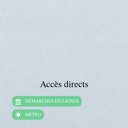
Accès directs
DEMARCHES EN LIGNES
account_balance
METEO
wb_sunny