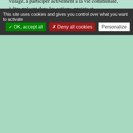
village, à participer activement à la vie communale,
à être présent dans les actions, projets et
This site uses cookies and gives you control over what you want
manifestations qui contribuent au dynamisme et au
to activate
bien-vivre ensemble.
OK, accept all
Deny all cookies
Personalize
PUBLICATIONS
Voir tout
AGENDA
Voir tout
07
FETE DU VILLAGE
AOÛT
par le Comité des Fêtes