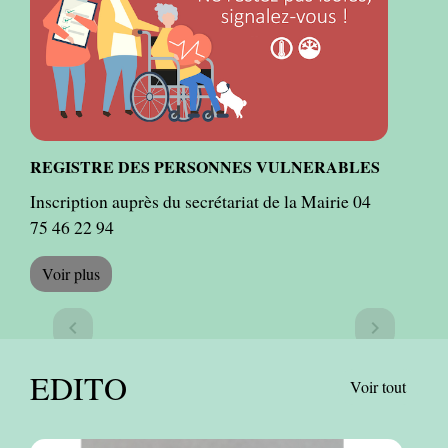
REGISTRE DES PERSONNES VULNERABLES
Inscription auprès du secrétariat de la Mairie 04
75 46 22 94
Voir plus
Previous
Next
chevron_left
chevron_right
EDITO
Voir tout