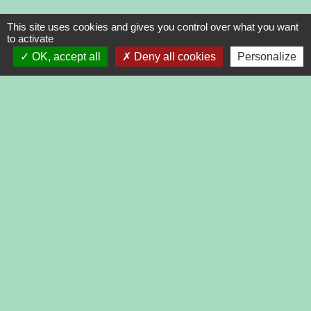
Liens
This site uses cookies and gives you control over what you want
to activate
OK, accept all
Deny all cookies
Personalize
PRESIDENCE DE LA REPUBLIQUE
PREMIER MINISTRE
MINISTERE DE L'INTERIEUR
ASSEMBLEE NATIONALE
CONSEIL D'ETAT
LIENS INSTITUTIONNELS
AGGLOMERATION
DEPARTEMENT DE LA DROME
PREFECTURE DE LA DROME
REGION