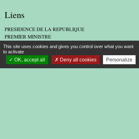
Liens
PRESIDENCE DE LA REPUBLIQUE
PREMIER MINISTRE
MINISTERE DE L'INTERIEUR
This site uses cookies and gives you control over what you want
ASSEMBLEE NATIONALE
to activate
CONSEIL D'ETAT
OK, accept all
Deny all cookies
Personalize
LIENS INSTITUTIONNELS
AGGLOMERATION
DEPARTEMENT DE LA DROME
PREFECTURE DE LA DROME
REGION