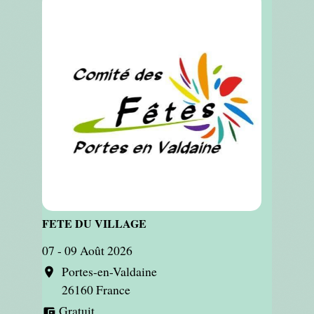
FETE DU VILLAGE
07 - 09 Août 2026
Portes-en-Valdaine
location_on
26160 France
Gratuit
account_balance_wallet