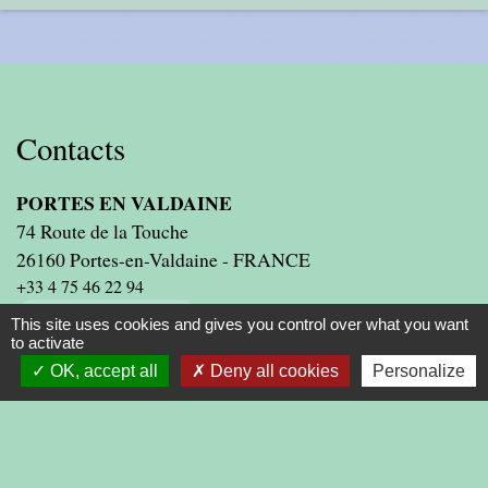
Contacts
PORTES EN VALDAINE
74 Route de la Touche
26160 Portes-en-Valdaine - FRANCE
+33 4 75 46 22 94
Contact par formulaire
This site uses cookies and gives you control over what you want
to activate
OK, accept all
Deny all cookies
Personalize
Liens
PRESIDENCE DE LA REPUBLIQUE
PREMIER MINISTRE