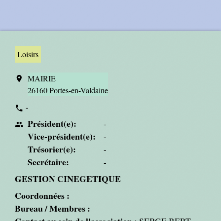
Loisirs
MAIRIE
location_on
26160 Portes-en-Valdaine
-
phone
Président(e):
-
people
Vice-président(e):
-
Trésorier(e):
-
Secrétaire:
-
GESTION CINEGETIQUE
Coordonnées :
Bureau / Membres :
Contact au sein de l'association :
SERGE BERT