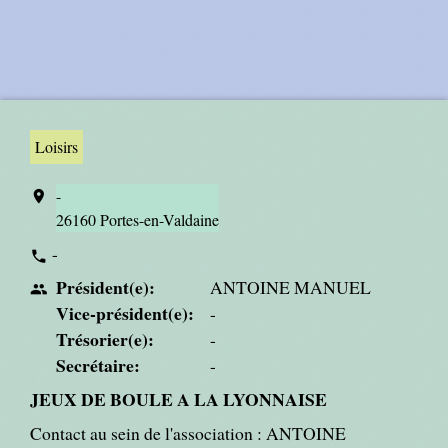
Loisirs
-
location_on
26160 Portes-en-Valdaine
-
phone
Président(e):
ANTOINE MANUEL
people
Vice-président(e):
-
Trésorier(e):
-
Secrétaire:
-
JEUX DE BOULE A LA LYONNAISE
Contact au sein de l'association : ANTOINE