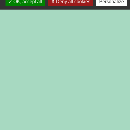
OK, accept all
Deny all cookies
Personalize
Contact par formulaire
Liens
PRESIDENCE DE LA REPUBLIQUE
PREMIER MINISTRE
MINISTERE DE L'INTERIEUR
ASSEMBLEE NATIONALE
CONSEIL D'ETAT
LIENS INSTITUTIONNELS
AGGLOMERATION
DEPARTEMENT DE LA DROME
PREFECTURE DE LA DROME