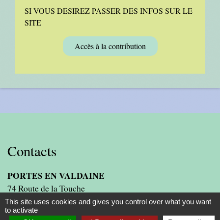
SI VOUS DESIREZ PASSER DES INFOS SUR LE
SITE
Accès à la contribution
Contacts
PORTES EN VALDAINE
74 Route de la Touche
26160 Portes-en-Valdaine - FRANCE
This site uses cookies and gives you control over what you want
to activate
+33 4 75 46 22 94