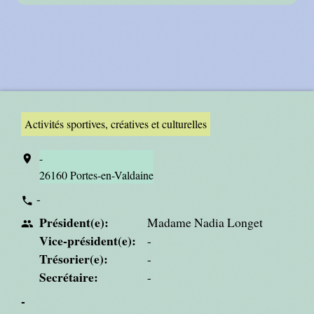
Activités sportives, créatives et culturelles
-
location_on
26160 Portes-en-Valdaine
-
phone
Président(e):
Madame Nadia Longet
people
Vice-président(e):
-
Trésorier(e):
-
Secrétaire:
-
-