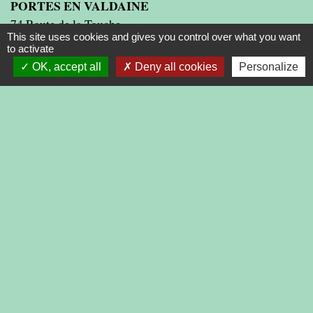
PORTES EN VALDAINE
74 Route de la Touche
This site uses cookies and gives you control over what you want
26160 Portes-en-Valdaine - FRANCE
to activate
+33 4 75 46 22 94
OK, accept all
Deny all cookies
Personalize
Contact par formulaire
Liens
PRESIDENCE DE LA REPUBLIQUE
PREMIER MINISTRE
MINISTERE DE L'INTERIEUR
ASSEMBLEE NATIONALE
CONSEIL D'ETAT
LIENS INSTITUTIONNELS
AGGLOMERATION