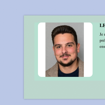
L
Je 
pré
en