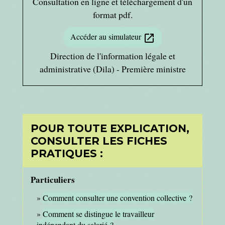
Consultation en ligne et téléchargement d'un
format pdf.
Accéder au simulateur
open_in_new
Direction de l'information légale et
administrative (Dila) - Première ministre
POUR TOUTE EXPLICATION,
CONSULTER LES FICHES
PRATIQUES :
Particuliers
Comment consulter une convention collective ?
Comment se distingue le travailleur
indépendant du salarié ?