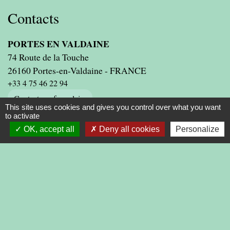
Contacts
PORTES EN VALDAINE
74 Route de la Touche
26160 Portes-en-Valdaine - FRANCE
+33 4 75 46 22 94
Contact par formulaire
This site uses cookies and gives you control over what you want
to activate
OK, accept all
Deny all cookies
Personalize
Liens
PRESIDENCE DE LA REPUBLIQUE
PREMIER MINISTRE
MINISTERE DE L'INTERIEUR
ASSEMBLEE NATIONALE
CONSEIL D'ETAT