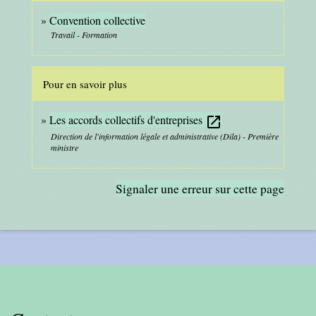
Convention collective
Travail - Formation
Pour en savoir plus
Les accords collectifs d'entreprises
open_in_new
Direction de l'information légale et administrative (Dila) - Première
ministre
Signaler une erreur sur cette page