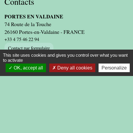
Contacts
PORTES EN VALDAINE
74 Route de la Touche
26160 Portes-en-Valdaine - FRANCE
+33 4 75 46 22 94
Contact par formulaire
This site uses cookies and gives you control over what you want
to activate
OK, accept all
Deny all cookies
Personalize
Liens
PRESIDENCE DE LA REPUBLIQUE
PREMIER MINISTRE
MINISTERE DE L'INTERIEUR
ASSEMBLEE NATIONALE
CONSEIL D'ETAT
LIENS INSTITUTIONNELS