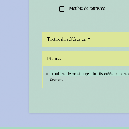
Meublé de tourisme
check_box_outline_blank
Textes de référence
Et aussi
Troubles de voisinage : bruits créés par d
Logement