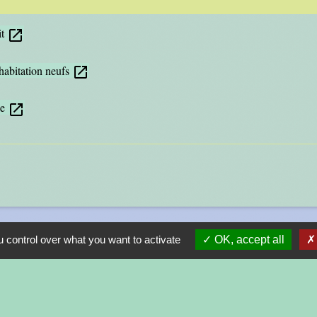
it
open_in_new
habitation neufs
open_in_new
ge
open_in_new
 control over what you want to activate
OK, accept all
Liens