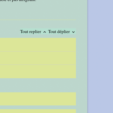
Tout replier
Tout déplier
keyboard_arrow_up
keyboard_arrow_down