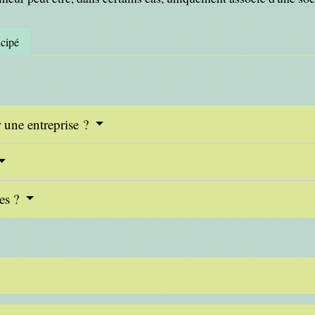
cipé
r une entreprise ?
ées ?