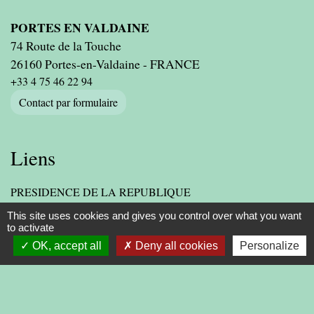
PORTES EN VALDAINE
74 Route de la Touche
26160 Portes-en-Valdaine - FRANCE
+33 4 75 46 22 94
Contact par formulaire
Liens
PRESIDENCE DE LA REPUBLIQUE
PREMIER MINISTRE
This site uses cookies and gives you control over what you want
MINISTERE DE L'INTERIEUR
to activate
ASSEMBLEE NATIONALE
OK, accept all
Deny all cookies
Personalize
CONSEIL D'ETAT
LIENS INSTITUTIONNELS