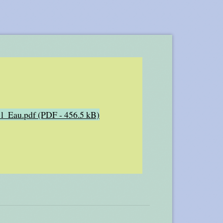
 l_Eau.pdf (PDF - 456.5 kB)