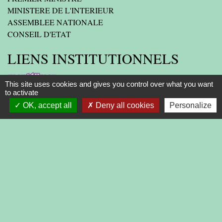
MINISTERE DE L'INTERIEUR
ASSEMBLEE NATIONALE
CONSEIL D'ETAT
LIENS INSTITUTIONNELS
AGGLOMERATION
This site uses cookies and gives you control over what you want
to activate
DEPARTEMENT DE LA DROME
OK, accept all
Deny all cookies
Personalize
PREFECTURE DE LA DROME
REGION
-
-
-
Mentions légales
Politique de confidentialité
Accessibilité
-
Plan du site
Gestion des cookies