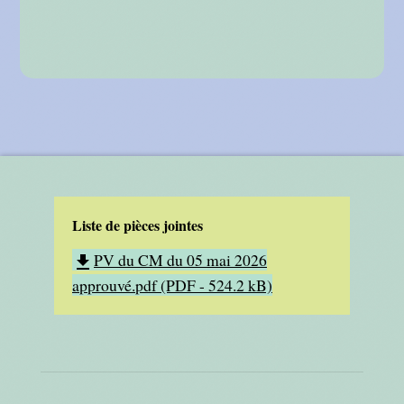
Liste de pièces jointes
PV du CM du 05 mai 2026
file_download
approuvé.pdf (PDF - 524.2 kB)