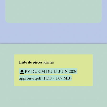
Liste de pièces jointes
PV DU CM DU 15 JUIN 2026
file_download
approuvé.pdf (PDF - 1.69 MB)