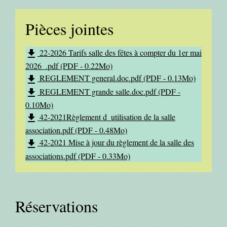
Pièces jointes
22-2026 Tarifs salle des fêtes à compter du 1er mai
file_download
2026_.pdf (PDF - 0.22Mo)
REGLEMENT general.doc.pdf (PDF - 0.13Mo)
file_download
REGLEMENT grande salle.doc.pdf (PDF -
file_download
0.10Mo)
42-2021Règlement d_utilisation de la salle
file_download
association.pdf (PDF - 0.48Mo)
42-2021 Mise à jour du règlement de la salle des
file_download
associations.pdf (PDF - 0.33Mo)
Réservations