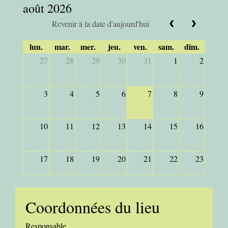
août 2026
Revenir à la date d'aujourd'hui
lun.
mar.
mer.
jeu.
ven.
sam.
dim.
27
28
29
30
31
1
2
3
4
5
6
7
8
9
10
11
12
13
14
15
16
17
18
19
20
21
22
23
24
25
26
27
28
29
30
Coordonnées du lieu
31
1
2
3
4
5
6
Responsable