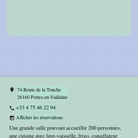
74 Route de la Touche
location_on
26160 Portes-en-Valdaine
+33 4 75 46 22 94
phone
Afficher les réservations
today
Une grande salle pouvant accueillir 200 personnes,
une cuisine avec lave-vaisselle, frigo, congélateur