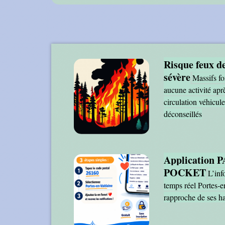
Risque feux de
sévère
Massifs for
aucune activité apr
circulation véhicule
déconseillés
Application
POCKET
L’inf
temps réel Portes-e
rapproche de ses ha