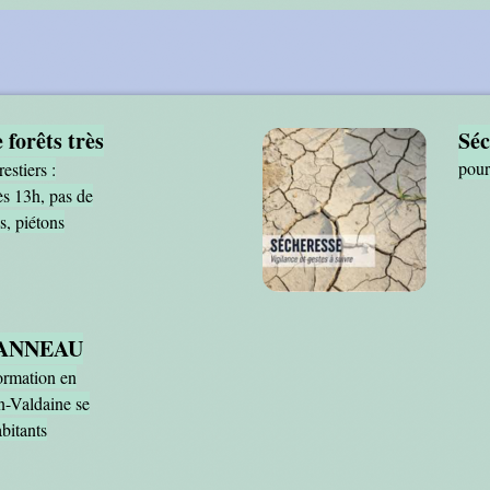
 forêts très
Séc
pour
estiers :
ès 13h, pas de
s, piétons
 PANNEAU
ormation en
n-Valdaine se
bitants