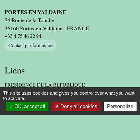
PORTES EN VALDAINE
74 Route de la Touche
26160 Portes-en-Valdaine - FRANCE
+33 4 75 46 22 94
Contact par formulaire
Liens
PRESIDENCE DE LA REPUBLIQUE
PREMIER MINISTRE
This site uses cookies and gives you control over what you want
to activate
MINISTERE DE L'INTERIEUR
ASSEMBLEE NATIONALE
OK, accept all
Deny all cookies
Personalize
CONSEIL D'ETAT
LIENS INSTITUTIONNELS